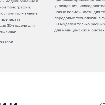
й – моделирование в
учреждения, исследовател
ной томографии.
новые возможности для те
х структур – анализ
передовых технологий в ф
 препарата.
3D моделей только расшир
ция 3D-модели для
для медицинских и биотех
упаковки.
цевтике
Ис