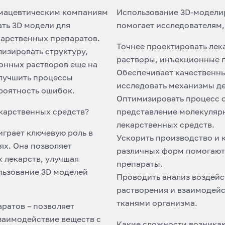
рмацевтическим компаниям
Использование 3D-модели
ть 3D модели для
помогает исследователям,
карственных препаратов.
Точнее проектировать лек
лизировать структуру,
растворы, инъекционные 
ионных растворов еще на
Обеспечивает качественны
улучшить процессы
исследовать механизмы де
роятность ошибок.
Оптимизировать процесс о
екарственных средств?
представление молекуляр
лекарственных средств.
играет ключевую роль в
Ускорить производство и 
ях. Она позволяет
различных форм помогают
 лекарств, улучшая
препараты.
льзование 3D моделей
Проводить анализ воздейс
растворения и взаимодейс
тканями организма.
ратов – позволяет
заимодействие веществ с
Какие сложности возникаю