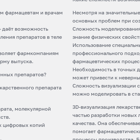
им фармацевтам и врачам
Несмотря на значительные
основных проблем при со
– даёт возможность
Сложность моделирования 
ления препаратов в теле
знание физических свойст
Использование специальны
зволяет фармкомпаниям
профессионального подхо
орму выпуска.
фармацевтических процес
Необходимость в точных д
енных препаратов?
может привести к неверны
Сложность визуализации с
карственного препарата
можно моделировать в ста
3D-визуализация лекарств
арата, молекулярной
частью разработки новых 
ств.
качества. Она обеспечива
ых цифровых копий
помогает фармацевтическ
процессы производства. Б