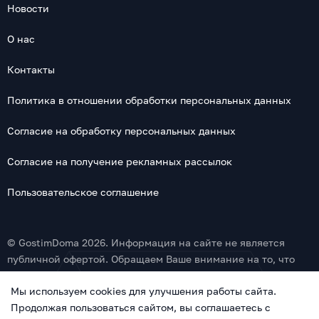
Новости
О нас
Контакты
Политика в отношении обработки персональных данных
Согласие на обработку персональных данных
Согласие на получение рекламных рассылок
Пользовательское соглашение
© GostimDoma 2026. Информация на сайте не является
публичной офертой. Обращаем Ваше внимание на то, что
данный интернет-сайт, а также вся информация об услугах
Мы используем cookies для улучшения работы сайта.
и ценах, предоставленная на нём, носит исключительно
Продолжая пользоваться сайтом, вы соглашаетесь с
информационный характер и ни при каких условиях не