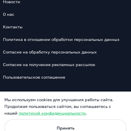
Новости
О нас
Контакты
Политика в отношении обработки персональных данных
Согласие на обработку персональных данных
Согласие на получение рекламных рассылок
Пользовательское соглашение
© GostimDoma 2026. Информация на сайте не является
Мы используем cookies для улучшения работы сайта.
публичной офертой. Обращаем Ваше внимание на то, что
Продолжая пользоваться сайтом, вы соглашаетесь с
данный интернет-сайт, а также вся информация об услугах
нашей
политикой конфиденциальности
.
и ценах, предоставленная на нём, носит исключительно
информационный характер и ни при каких условиях не
Принять